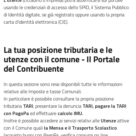
L'utente
(cittadino o impresa) potrà autenticarsi sul portale
usando le credenziali di accesso dello SPID, il Sistema Pubblico
di Identità digitale, se già registrato oppure usando la propria
carta d’identità elettronica (CIE).
La tua posizione tributaria e le
utenze con il comune - Il Portale
del Contribuente
In questa sezione sono rese disponibili tutte le informazioni
relative alle Imposte e tasse Comunali.
In particolare è possibile consultare la propria posizione
tributaria
TARI
, presentare la denuncia
TARI, pagare la TARI
con PagoPa
ed effettuare
calcolo IMU.
Inoltre è possibile accedere ai servizi relativi alle
Utenze
attive
con il Comune quali
la Mensa e il Trasporto Scolastico
(acquisto buoni con PagoPa, verifica consumi on line,